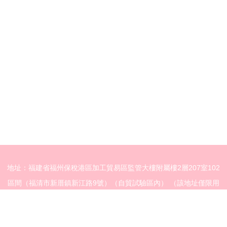
地址：福建省福州保稅港區加工貿易區監管大樓附屬樓2層207室102
區間（福清市新厝鎮新江路9號）（自貿試驗區內） （該地址僅限用
于送達法律文書使用）
電話：1396049**