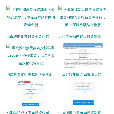
山東經開創業投資基金正式登記成立，5億元資本助推區域產業創新
天津濱海新區建設投資集團出質科技金融投資集團股權，助力區域產融結合發展
國宏投資接受萬基控股集團8250萬元股權出質，以自有資金深化投資布局
中國五礦集團入局黃埔區嶺頭舊改項目，以自有資金開啟城市更新新篇章
泡泡瑪特成立億元投資公司，以自有資金開啟戰略投資新篇章
中國鐵建巨資布局投資新賽道，注冊資本30億新公司揚帆起航