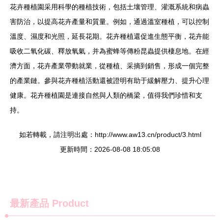
花卉種植園采用科學的種植技術，包括土壤管理、灌溉系統和病蟲
害防治，以提高花卉產量和質量。例如，通過溫室種植，可以控制
溫度、濕度和光照，延長花期。花卉種植還促進生態平衡，花卉能
吸收二氧化碳、釋放氧氣，并為蜜蜂等傳粉昆蟲提供棲息地。在經
濟方面，花卉產業帶動就業，從種植、采摘到銷售，形成一個完整
的產業鏈。參與花卉種植活動還被證明有助于緩解壓力、提升心理
健康。花卉種植園是連接自然與人類的橋梁，值得我們珍惜和支
持。
如若轉載，請注明出處：http://www.aw13.cn/product/3.html
更新時間：2026-08-08 18:05:08
最新產品
Product